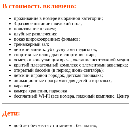
В стоимость включено:
проживание в номере выбранной категории;
3-разовое питание шведский стол;
пользование пляжем;
клубные развлечения;
показ широкоэкранных фильмов;
тренажерный зал;
детский мини-клуб с услугами педагогов;
спортивные площадки и спортинвентарь;
осмотр и консультация врача, оказание неотложной меди
крытый плавательный комплекс с элементами аквапарка;
открытый бассейн (в период июнь-сентябрь);
детский игровой городок, детская площадка;
анимационные программы для детей и взрослых;
караоке;
камера хранения, парковка
бесплатный WI-FI (все номера, пляжный комплекс, Центр
Дети:
до 6 лет без места c питанием - бесплатно;