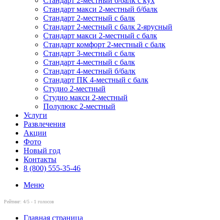
Стандарт 2-местный б/балк с кух
Стандарт макси 2-местный б/балк
Стандарт 2-местный с балк
Стандарт 2-местный с балк 2-ярусный
Стандарт макси 2-местный с балк
Стандарт комфорт 2-местный с балк
Стандарт 3-местный с балк
Стандарт 4-местный с балк
Стандарт 4-местный б/балк
Стандарт ПК 4-местный с балк
Студио 2-местный
Студио макси 2-местный
Полулюкс 2-местный
Услуги
Развлечения
Акции
Фото
Новый год
Контакты
8 (800) 555-35-46
Меню
Рейтинг:
4
/5 -
1
голосов
Главная страница